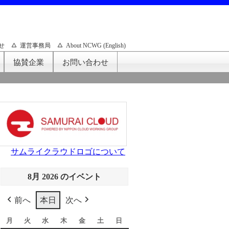
せ
運営事務局
About NCWG (English)
協賛企業
お問い合わせ
サムライクラウドロゴについて
8月 2026 のイベント
前へ
本日
次へ
月
月
火
火
水
水
木
木
金
金
土
土
日
日