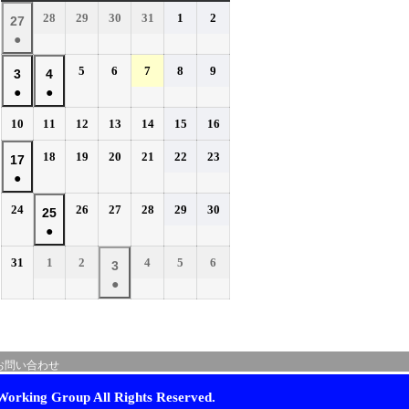
曜
曜
曜
曜
曜
曜
曜
2026
2026
2026
2026
2026
2026
28
29
30
31
1
2
2026
27
日
日
日
日
日
日
日
年
年
年
年
年
年
●
年
7
7
7
7
8
8
(1
7
2026
2026
2026
2026
2026
5
6
7
8
9
月
月
月
月
月
月
2026
2026
3
4
件
月
年
年
年
年
年
28
29
30
31
1
2
●
●
年
年
の
27
8
8
8
8
8
日
日
日
日
日
日
(1
(1
8
8
イ
2026
2026
2026
2026
2026
2026
2026
10
11
12
13
14
15
16
日
月
月
月
月
月
件
件
月
月
年
年
年
年
年
年
年
ベ
5
6
7
8
9
の
の
2026
2026
2026
2026
2026
2026
3
18
4
19
20
21
22
23
2026
17
8
8
8
8
8
8
8
日
日
日
日
日
ン
イ
イ
年
年
年
年
年
年
●
日
月
日
月
月
月
月
月
月
年
ト)
8
8
8
8
8
8
ベ
ベ
10
11
12
13
14
15
16
(1
8
2026
2026
2026
2026
2026
2026
24
26
27
28
29
30
月
月
月
月
月
月
2026
25
日
日
日
日
日
日
日
ン
ン
件
月
年
年
年
年
年
年
18
19
20
21
22
23
●
年
ト)
ト)
の
17
8
8
8
8
8
8
日
日
日
日
日
日
(1
8
イ
2026
2026
2026
2026
2026
2026
31
1
2
4
5
6
月
日
月
月
月
月
月
2026
3
件
月
年
年
年
年
年
年
ベ
24
26
27
28
29
30
●
年
の
25
8
9
9
9
9
9
日
日
日
日
日
日
ン
(1
9
イ
月
月
日
月
月
月
月
ト)
件
月
ベ
31
1
2
4
5
6
の
3
日
日
日
日
日
日
ン
お問い合わせ
イ
日
ト)
ベ
orking Group All Rights Reserved.
ン