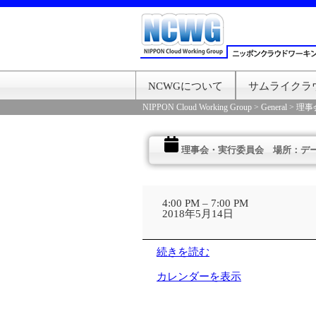
NCWGについて
サムライクラ
NIPPON Cloud Working Group
>
General
>
理事
理事会・実行委員会 場所：デ
理
事
4:00 PM
–
7:00 PM
会・
2018年5月14日
実
行
委
続きを読む
員
会
カレンダーを表示
場
所：
デ
ー