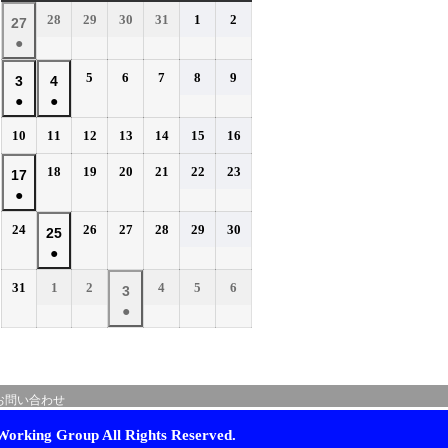
曜
曜
曜
曜
曜
曜
曜
2026
2026
2026
2026
2026
2026
28
29
30
31
1
2
2026
27
日
日
日
日
日
日
日
年
年
年
年
年
年
●
年
7
7
7
7
8
8
(1
7
2026
2026
2026
2026
2026
5
6
7
8
9
月
月
月
月
月
月
2026
2026
3
4
件
月
年
年
年
年
年
28
29
30
31
1
2
●
●
年
年
の
27
8
8
8
8
8
日
日
日
日
日
日
(1
(1
8
8
イ
2026
2026
2026
2026
2026
2026
2026
10
11
12
13
14
15
16
日
月
月
月
月
月
件
件
月
月
年
年
年
年
年
年
年
ベ
5
6
7
8
9
の
の
2026
2026
2026
2026
2026
2026
3
18
4
19
20
21
22
23
2026
17
8
8
8
8
8
8
8
日
日
日
日
日
ン
イ
イ
年
年
年
年
年
年
●
日
月
日
月
月
月
月
月
月
年
ト)
8
8
8
8
8
8
ベ
ベ
10
11
12
13
14
15
16
(1
8
2026
2026
2026
2026
2026
2026
24
26
27
28
29
30
月
月
月
月
月
月
2026
25
日
日
日
日
日
日
日
ン
ン
件
月
年
年
年
年
年
年
18
19
20
21
22
23
●
年
ト)
ト)
の
17
8
8
8
8
8
8
日
日
日
日
日
日
(1
8
イ
2026
2026
2026
2026
2026
2026
31
1
2
4
5
6
月
日
月
月
月
月
月
2026
3
件
月
年
年
年
年
年
年
ベ
24
26
27
28
29
30
●
年
の
25
8
9
9
9
9
9
日
日
日
日
日
日
ン
(1
9
イ
月
月
日
月
月
月
月
ト)
件
月
ベ
31
1
2
4
5
6
の
3
日
日
日
日
日
日
ン
お問い合わせ
イ
日
ト)
ベ
orking Group All Rights Reserved.
ン