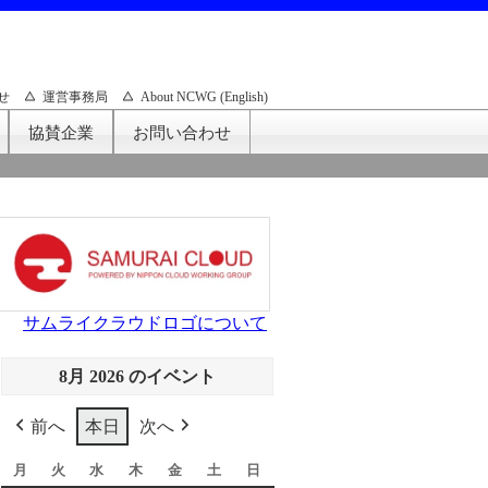
せ
運営事務局
About NCWG (English)
協賛企業
お問い合わせ
サムライクラウドロゴについて
8月 2026 のイベント
前へ
本日
次へ
月
月
火
火
水
水
木
木
金
金
土
土
日
日