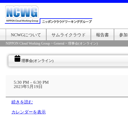
NCWGについて
サムライクラウド
報告書
参加
NIPPON Cloud Working Group
>
General
>
理事会(オンライン)
理事会(オンライン)
理
事
5:30 PM
–
6:30 PM
会
2023年5月19日
(オ
ン
ラ
続きを読む
イ
ン)
カレンダーを表示