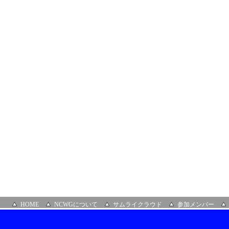
HOME
NCWGについて
サムライクラウド
参加メンバー