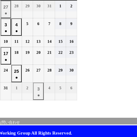
曜
曜
曜
曜
曜
曜
曜
2026
2026
2026
2026
2026
2026
28
29
30
31
1
2
2026
27
日
日
日
日
日
日
日
年
年
年
年
年
年
●
年
7
7
7
7
8
8
(1
7
2026
2026
2026
2026
2026
5
6
7
8
9
月
月
月
月
月
月
2026
2026
3
4
件
月
年
年
年
年
年
28
29
30
31
1
2
●
●
年
年
の
27
8
8
8
8
8
日
日
日
日
日
日
(1
(1
8
8
イ
2026
2026
2026
2026
2026
2026
2026
10
11
12
13
14
15
16
日
月
月
月
月
月
件
件
月
月
年
年
年
年
年
年
年
ベ
5
6
7
8
9
の
の
2026
2026
2026
2026
2026
2026
3
18
4
19
20
21
22
23
2026
17
8
8
8
8
8
8
8
日
日
日
日
日
ン
イ
イ
年
年
年
年
年
年
●
日
月
日
月
月
月
月
月
月
年
ト)
8
8
8
8
8
8
ベ
ベ
10
11
12
13
14
15
16
(1
8
2026
2026
2026
2026
2026
2026
24
26
27
28
29
30
月
月
月
月
月
月
2026
25
日
日
日
日
日
日
日
ン
ン
件
月
年
年
年
年
年
年
18
19
20
21
22
23
●
年
ト)
ト)
の
17
8
8
8
8
8
8
日
日
日
日
日
日
(1
8
イ
2026
2026
2026
2026
2026
2026
31
1
2
4
5
6
月
日
月
月
月
月
月
2026
3
件
月
年
年
年
年
年
年
ベ
24
26
27
28
29
30
●
年
の
25
8
9
9
9
9
9
日
日
日
日
日
日
ン
(1
9
イ
月
月
日
月
月
月
月
ト)
件
月
ベ
31
1
2
4
5
6
の
3
日
日
日
日
日
日
ン
お問い合わせ
イ
日
ト)
ベ
orking Group All Rights Reserved.
ン