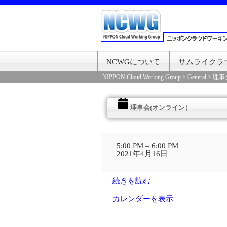
NCWGについて
サムライクラ
NIPPON Cloud Working Group
>
General
>
理事
理事会(オンライン）
理
事
5:00 PM
–
6:00 PM
会
2021年4月16日
(オ
ン
ラ
続きを読む
イ
ン）
カレンダーを表示