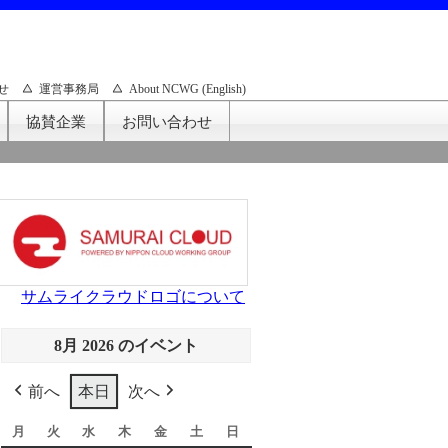
せ
運営事務局
About NCWG (English)
協賛企業
お問い合わせ
サムライクラウドロゴについて
8月 2026 のイベント
前へ
本日
次へ
月
月
火
火
水
水
木
木
金
金
土
土
日
日