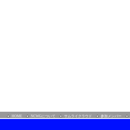
HOME
NCWGについて
サムライクラウド
参加メンバー