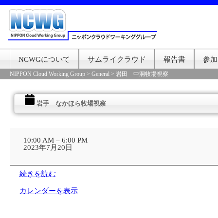
NCWGについて
サムライクラウド
報告書
参加
NIPPON Cloud Working Group
>
General
>
岩田 中洞牧場視察
岩手 なかほら牧場視察
岩
手
10:00 AM
–
6:00 PM
な
2023年7月20日
か
ほ
ら
続きを読む
牧
場
カレンダーを表示
視
察