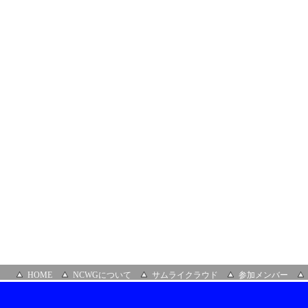
HOME
NCWGについて
サムライクラウド
参加メンバー