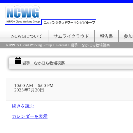
NCWGについて
サムライクラウド
報告書
参加
NIPPON Cloud Working Group
>
General
>
岩手 なかほら牧場視察
岩手 なかほら牧場視察
岩
手
10:00 AM
–
6:00 PM
な
2023年7月20日
か
ほ
ら
続きを読む
牧
場
カレンダーを表示
視
察