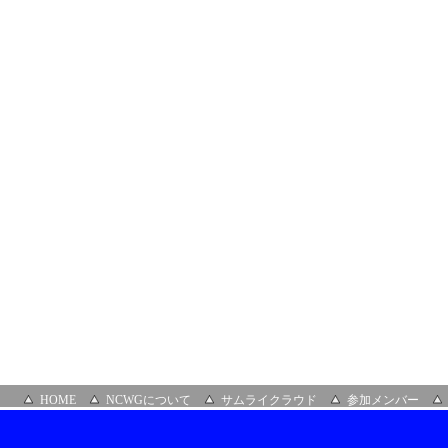
HOME
NCWGについて
サムライクラウド
参加メンバー