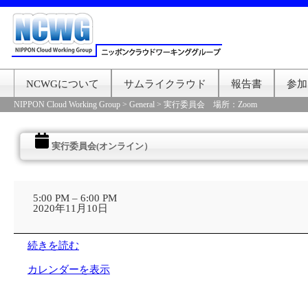
NCWGについて
サムライクラウド
報告書
参加
NIPPON Cloud Working Group
>
General
>
実行委員会 場所：Zoom
実行委員会(オンライン）
実
行
5:00 PM
–
6:00 PM
委
2020年11月10日
員
会
(オ
続きを読む
ン
ラ
カレンダーを表示
イ
ン）