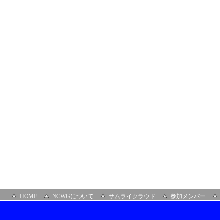
ガ
新
宿
HOME
NCWGについて
サムライクラウド
参加メンバー