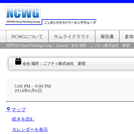
NCWGについて
サムライクラウド
報告書
参加
NIPPON Cloud Working Group
>
General
>
会合 場所：ニフティ株式会社 新宿
会合 場所：ニフティ株式会社 新宿
会
合
5:00 PM
–
9:00 PM
場
2014年6月6日
所：
ニ
フ
株
テ
マップ
式
ィ
会
株
続きを読む
社
式
オ
会
カレンダーを表示
レ
社