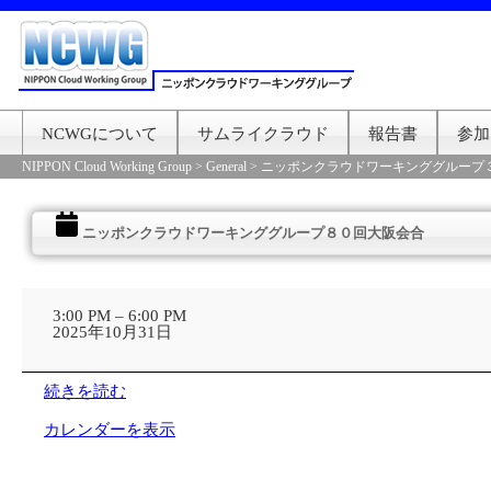
NCWGについて
サムライクラウド
報告書
参加
NIPPON Cloud Working Group
>
General
>
ニッポンクラウドワーキンググループ
ニッポンクラウドワーキンググループ８０回大阪会合
ニ
ッ
3:00 PM
–
6:00 PM
ポ
2025年10月31日
ン
ク
ラ
続きを読む
ウ
ド
カレンダーを表示
ワ
ー
キ
ン