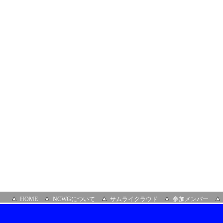
グ
グ
ル
ー
プ
８
０
回
大
阪
会
合
HOME
NCWGについて
サムライクラウド
参加メンバー