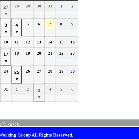
曜
曜
曜
曜
曜
曜
曜
2026
2026
2026
2026
2026
2026
28
29
30
31
1
2
2026
27
日
日
日
日
日
日
日
年
年
年
年
年
年
●
年
7
7
7
7
8
8
(1
7
2026
2026
2026
2026
2026
5
6
7
8
9
月
月
月
月
月
月
2026
2026
3
4
件
月
年
年
年
年
年
28
29
30
31
1
2
●
●
年
年
の
27
8
8
8
8
8
日
日
日
日
日
日
(1
(1
8
8
イ
2026
2026
2026
2026
2026
2026
2026
10
11
12
13
14
15
16
日
月
月
月
月
月
件
件
月
月
年
年
年
年
年
年
年
ベ
5
6
7
8
9
の
の
2026
2026
2026
2026
2026
2026
3
18
4
19
20
21
22
23
2026
17
8
8
8
8
8
8
8
日
日
日
日
日
ン
イ
イ
年
年
年
年
年
年
●
日
月
日
月
月
月
月
月
月
年
ト)
8
8
8
8
8
8
ベ
ベ
10
11
12
13
14
15
16
(1
8
2026
2026
2026
2026
2026
2026
24
26
27
28
29
30
月
月
月
月
月
月
2026
25
日
日
日
日
日
日
日
ン
ン
件
月
年
年
年
年
年
年
18
19
20
21
22
23
●
年
ト)
ト)
の
17
8
8
8
8
8
8
日
日
日
日
日
日
(1
8
イ
2026
2026
2026
2026
2026
2026
31
1
2
4
5
6
月
日
月
月
月
月
月
2026
3
件
月
年
年
年
年
年
年
ベ
24
26
27
28
29
30
●
年
の
25
8
9
9
9
9
9
日
日
日
日
日
日
ン
(1
9
イ
月
月
日
月
月
月
月
ト)
件
月
ベ
31
1
2
4
5
6
の
3
日
日
日
日
日
日
ン
お問い合わせ
イ
日
ト)
ベ
orking Group All Rights Reserved.
ン