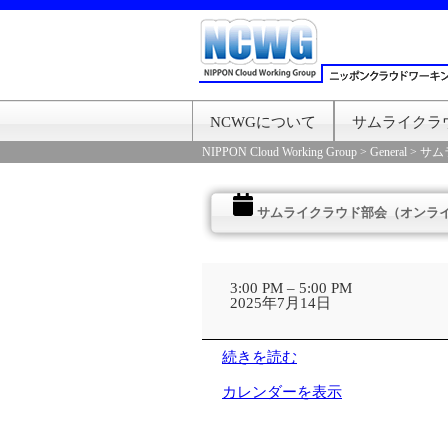
NCWGについて
サムライクラ
NIPPON Cloud Working Group
>
General
>
サム
サムライクラウド部会（オンラ
サ
ム
3:00 PM
–
5:00 PM
ラ
2025年7月14日
イ
ク
ラ
続きを読む
ウ
ド
カレンダーを表示
部
会
（オ
ン