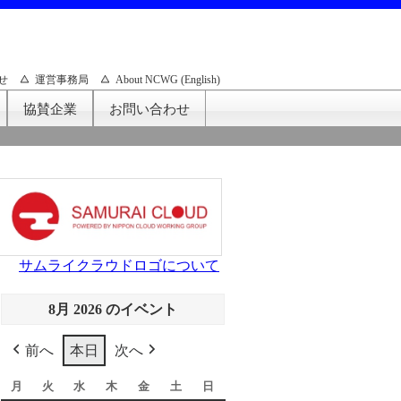
せ
運営事務局
About NCWG (English)
協賛企業
お問い合わせ
サムライクラウドロゴについて
8月 2026 のイベント
前へ
本日
次へ
月
月
火
火
水
水
木
木
金
金
土
土
日
日