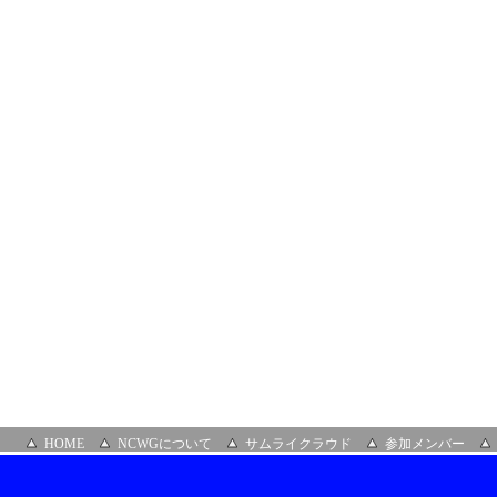
ロ
ン」
HOME
NCWGについて
サムライクラウド
参加メンバー