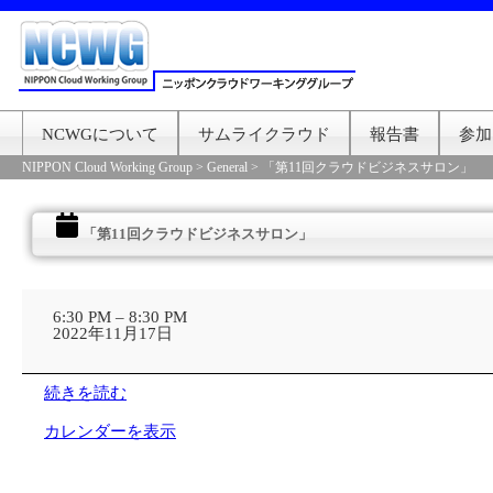
NCWGについて
サムライクラウド
報告書
参加
NIPPON Cloud Working Group
>
General
>
「第11回クラウドビジネスサロン」
「第11回クラウドビジネスサロン」
「第
11
6:30 PM
–
8:30 PM
回
2022年11月17日
ク
ラ
ウ
続きを読む
ド
ビ
カレンダーを表示
ジ
ネ
ス
サ