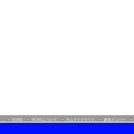
ロ
ン」
（オ
ン
ラ
イ
ン）
HOME
NCWGについて
サムライクラウド
参加メンバー