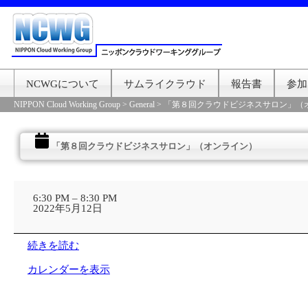
NCWGについて
サムライクラウド
報告書
参加
NIPPON Cloud Working Group
>
General
>
「第８回クラウドビジネスサロン」（
「第８回クラウドビジネスサロン」（オンライン）
「第
８
6:30 PM
–
8:30 PM
回
2022年5月12日
ク
ラ
ウ
続きを読む
ド
ビ
カレンダーを表示
ジ
ネ
ス
サ